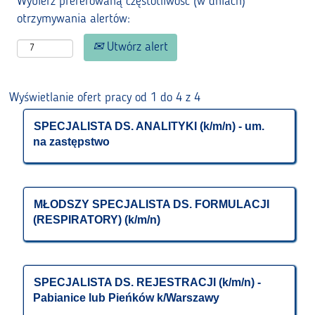
Wybierz preferowaną częstotliwość (w dniach)
otrzymywania alertów:
Utwórz alert
Szukaj
Wyświetlanie ofert pracy od 1 do 4 z 4
wyników
Tytuł
Zaznacz
SPECJALISTA DS. ANALITYKI (k/m/n) - um.
dla
na zastępstwo
za
"".
pomocą
Wyświetlanie
spacji,
ofert
aby
pracy
Tytuł
Zaznacz
MŁODSZY SPECJALISTA DS. FORMULACJI
wyświetlić
(RESPIRATORY) (k/m/n)
od
za
pełną
1
pomocą
treść
do
spacji,
danych
4
aby
Tytuł
Zaznacz
SPECJALISTA DS. REJESTRACJI (k/m/n) -
oferty
z
wyświetlić
Pabianice lub Pieńków k/Warszawy
za
pracy.
4
pełną