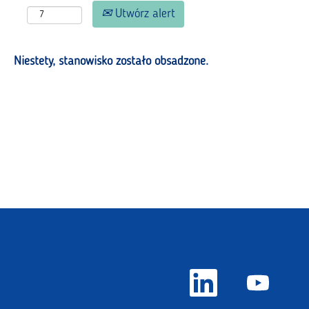
Utwórz alert
Niestety, stanowisko zostało obsadzone.
O
O
t
t
w
w